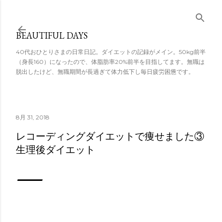
スキップしてメ
イン コンテンツ
BEAUTIFUL DAYS
に移動
40代おひとりさまの日常日記。ダイエットの記録がメイン。50kg前半
（身長160）になったので、体脂肪率20%前半を目指してます。無職は
脱出したけど、無職期間が長過ぎて体力低下し毎日疲労困憊です。
8月 31, 2018
レコーディングダイエットで痩せました③
生理後ダイエット