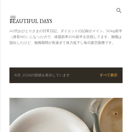
スキップしてメ
イン コンテンツ
BEAUTIFUL DAYS
に移動
40代おひとりさまの日常日記。ダイエットの記録がメイン。50kg前半
（身長160）になったので、体脂肪率20%前半を目指してます。無職は
脱出したけど、無職期間が長過ぎて体力低下し毎日疲労困憊です。
8月, 2025の投稿を表示しています
すべて表示
投