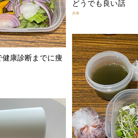
どうでも良い話
共有
で健康診断までに痩