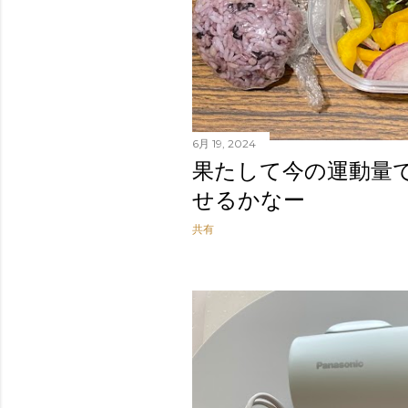
6月 19, 2024
果たして今の運動量
せるかなー
共有