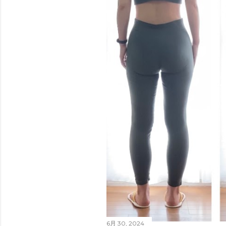
稿
6月 30, 2024