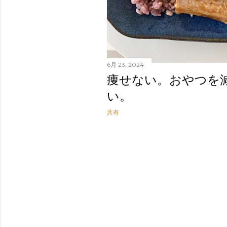
6月 23, 2024
痩せない。おやつを
い。
共有