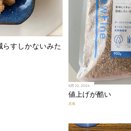
減らすしかないみた
6月 22, 2024
値上げが酷い
共有