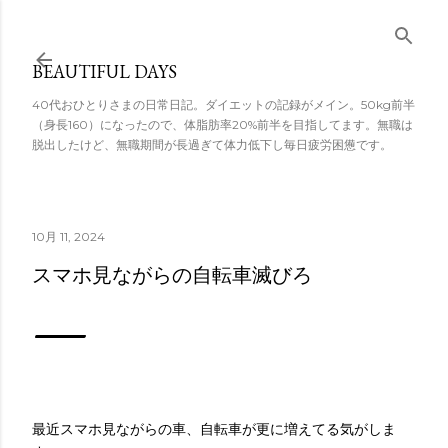
スキップしてメ
イン コンテンツ
BEAUTIFUL DAYS
に移動
40代おひとりさまの日常日記。ダイエットの記録がメイン。50kg前半
（身長160）になったので、体脂肪率20%前半を目指してます。無職は
脱出したけど、無職期間が長過ぎて体力低下し毎日疲労困憊です。
10月 11, 2024
スマホ見ながらの自転車滅びろ
最近スマホ見ながらの車、自転車が更に増えてる気がしま