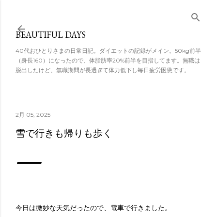
スキップしてメ
イン コンテンツ
BEAUTIFUL DAYS
に移動
40代おひとりさまの日常日記。ダイエットの記録がメイン。50kg前半
（身長160）になったので、体脂肪率20%前半を目指してます。無職は
脱出したけど、無職期間が長過ぎて体力低下し毎日疲労困憊です。
2月 05, 2025
雪で行きも帰りも歩く
今日は微妙な天気だったので、電車で行きました。