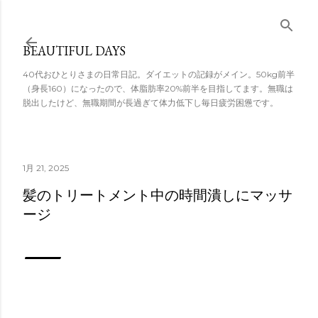
スキップしてメ
イン コンテンツ
BEAUTIFUL DAYS
に移動
40代おひとりさまの日常日記。ダイエットの記録がメイン。50kg前半
（身長160）になったので、体脂肪率20%前半を目指してます。無職は
脱出したけど、無職期間が長過ぎて体力低下し毎日疲労困憊です。
1月 21, 2025
髪のトリートメント中の時間潰しにマッサ
ージ