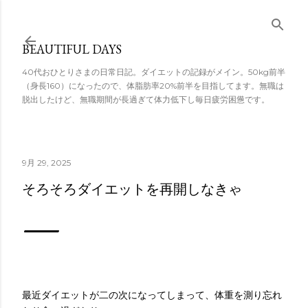
スキップしてメ
イン コンテンツ
BEAUTIFUL DAYS
に移動
40代おひとりさまの日常日記。ダイエットの記録がメイン。50kg前半
（身長160）になったので、体脂肪率20%前半を目指してます。無職は
脱出したけど、無職期間が長過ぎて体力低下し毎日疲労困憊です。
9月 29, 2025
そろそろダイエットを再開しなきゃ
最近ダイエットが二の次になってしまって、体重を測り忘れ