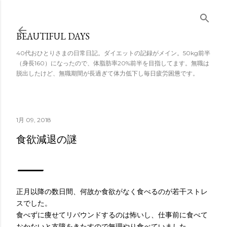
スキップしてメ
イン コンテンツ
BEAUTIFUL DAYS
に移動
40代おひとりさまの日常日記。ダイエットの記録がメイン。50kg前半
（身長160）になったので、体脂肪率20%前半を目指してます。無職は
脱出したけど、無職期間が長過ぎて体力低下し毎日疲労困憊です。
1月 09, 2018
食欲減退の謎
正月以降の数日間、何故か食欲がなく食べるのが若干ストレ
スでした。
食べずに痩せてリバウンドするのは怖いし、仕事前に食べて
おかないと支障をきたすので無理やり食べていました。