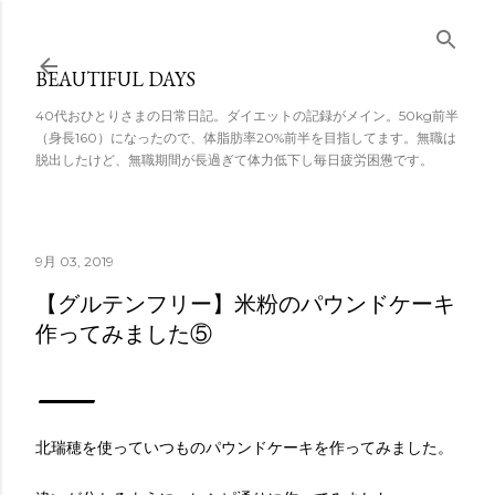
スキップしてメ
イン コンテンツ
BEAUTIFUL DAYS
に移動
40代おひとりさまの日常日記。ダイエットの記録がメイン。50kg前半
（身長160）になったので、体脂肪率20%前半を目指してます。無職は
脱出したけど、無職期間が長過ぎて体力低下し毎日疲労困憊です。
9月 03, 2019
【グルテンフリー】米粉のパウンドケーキ
作ってみました⑤
北瑞穂を使っていつものパウンドケーキを作ってみました。