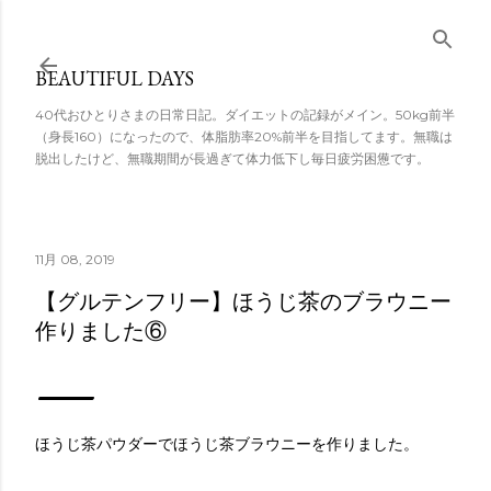
スキップしてメ
イン コンテンツ
BEAUTIFUL DAYS
に移動
40代おひとりさまの日常日記。ダイエットの記録がメイン。50kg前半
（身長160）になったので、体脂肪率20%前半を目指してます。無職は
脱出したけど、無職期間が長過ぎて体力低下し毎日疲労困憊です。
11月 08, 2019
【グルテンフリー】ほうじ茶のブラウニー
作りました⑥
ほうじ茶パウダーでほうじ茶ブラウニーを作りました。