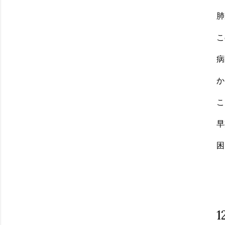
肺
こ
病
か
こ
早
困