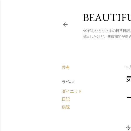
スキップし
BEAUTIF
40代おひとりさまの日常日記
脱出したけど、無職期間が長
共有
12
ラベル
ダイエット
日記
病院
今