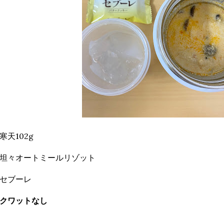
寒天102g
坦々オートミールリゾット
セブーレ
クワットなし