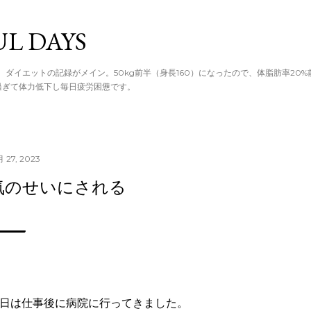
てメイン コン
UL DAYS
。ダイエットの記録がメイン。50kg前半（身長160）になったので、体脂肪率20
過ぎて体力低下し毎日疲労困憊です。
月 27, 2023
気のせいにされる
日は仕事後に病院に行ってきました。