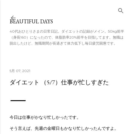
スキップしてメ
イン コンテンツ
BEAUTIFUL DAYS
に移動
40代おひとりさまの日常日記。ダイエットの記録がメイン。50kg前半
（身長160）になったので、体脂肪率20%前半を目指してます。無職は
脱出したけど、無職期間が長過ぎて体力低下し毎日疲労困憊です。
5月 07, 2021
ダイエット （5/7）仕事が忙しすぎた
今日は仕事がかなり忙しかったです。
そう言えば、先週の金曜日もかなり忙しかったんですよ。