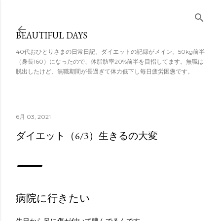
スキップしてメ
イン コンテンツ
BEAUTIFUL DAYS
に移動
40代おひとりさまの日常日記。ダイエットの記録がメイン。50kg前半
（身長160）になったので、体脂肪率20%前半を目指してます。無職は
脱出したけど、無職期間が長過ぎて体力低下し毎日疲労困憊です。
6月 03, 2021
ダイエット（6/3）生きるの大変
病院に行きたい
先日から足に傷が付いて膿んでるんです。