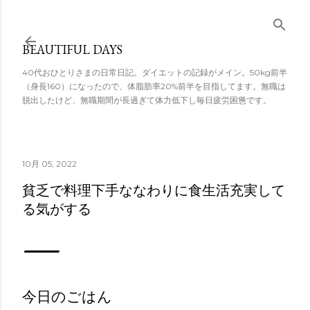
スキップしてメ
イン コンテンツ
BEAUTIFUL DAYS
に移動
40代おひとりさまの日常日記。ダイエットの記録がメイン。50kg前半
（身長160）になったので、体脂肪率20%前半を目指してます。無職は
脱出したけど、無職期間が長過ぎて体力低下し毎日疲労困憊です。
10月 05, 2022
貧乏で料理下手ななわりに食生活充実して
る気がする
今日のごはん