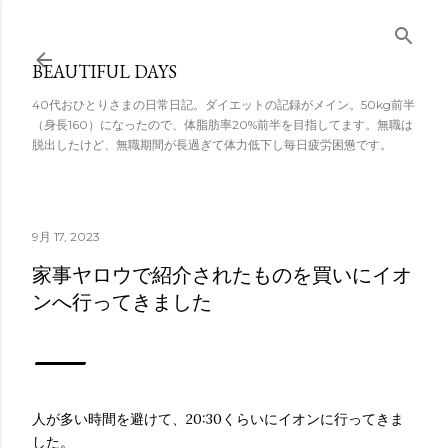
スキップしてメ
イン コンテンツ
BEAUTIFUL DAYS
に移動
40代おひとりさまの日常日記。ダイエットの記録がメイン。50kg前半
（身長160）になったので、体脂肪率20%前半を目指してます。無職は
脱出したけど、無職期間が長過ぎて体力低下し毎日疲労困憊です。
9月 17, 2023
家事ヤロウで紹介されたものを買いにイオ
ンへ行ってきました
人が多い時間を避けて、20:30くらいにイオンに行ってきま
した。