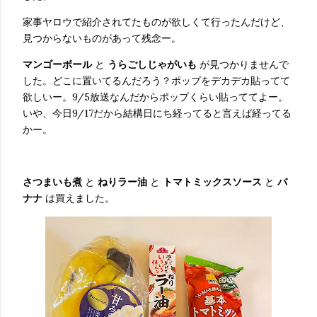
家事ヤロウで紹介されてたものが欲しくて行ったんだけど、
見つからないものがあって残念ー。
マンゴーボール
と
うらごしじゃがいも
が見つかりませんで
した。どこに置いてるんだろう？ポップをデカデカ貼ってて
欲しいー。9/5放送なんだからポップくらい貼っててよー。
いや、今日9/17だから結構日にち経ってると言えば経ってる
かー。
さつまいも煮
と
ねりラー油
と
トマトミックスソース
と
バ
ナナ
は買えました。