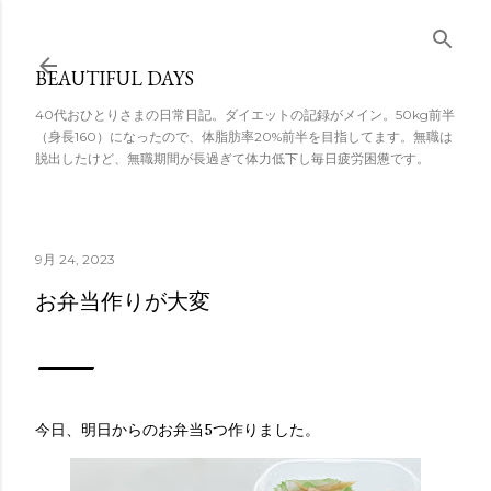
スキップしてメ
イン コンテンツ
BEAUTIFUL DAYS
に移動
40代おひとりさまの日常日記。ダイエットの記録がメイン。50kg前半
（身長160）になったので、体脂肪率20%前半を目指してます。無職は
脱出したけど、無職期間が長過ぎて体力低下し毎日疲労困憊です。
9月 24, 2023
お弁当作りが大変
今日、明日からのお弁当5つ作りました。