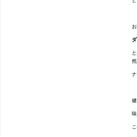
お
ダ
と
然
ナ
健
味
こ