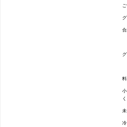
ご
グ
合
グ
料
小
く
未
冷