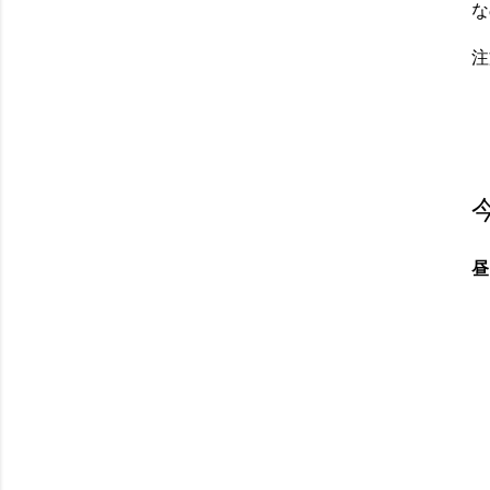
な
注
昼