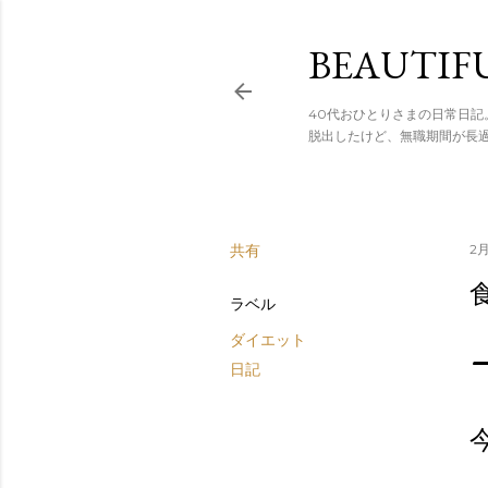
スキップし
BEAUTIF
40代おひとりさまの日常日記
脱出したけど、無職期間が長
共有
2月
ラベル
ダイエット
日記