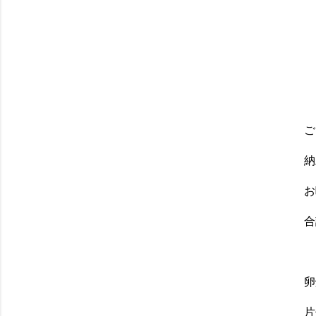
ご
納
お
合
卵
片