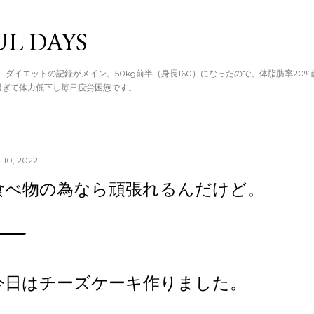
てメイン コン
UL DAYS
。ダイエットの記録がメイン。50kg前半（身長160）になったので、体脂肪率20
過ぎて体力低下し毎日疲労困憊です。
 10, 2022
食べ物の為なら頑張れるんだけど。
今日はチーズケーキ作りました。