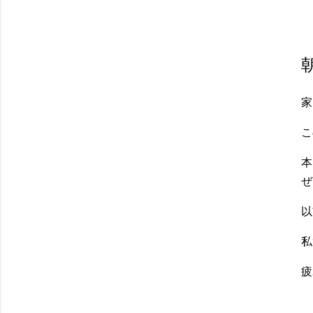
家
こ
本
ぜ
以
私
疲