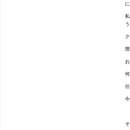
に
私
う
ク
懲
お
何
仕
今
そ