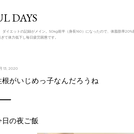
てメイン コン
UL DAYS
。ダイエットの記録がメイン。50kg前半（身長160）になったので、体脂肪率20
過ぎて体力低下し毎日疲労困憊です。
月 13, 2020
性根がいじめっ子なんだろうね
今日の夜ご飯