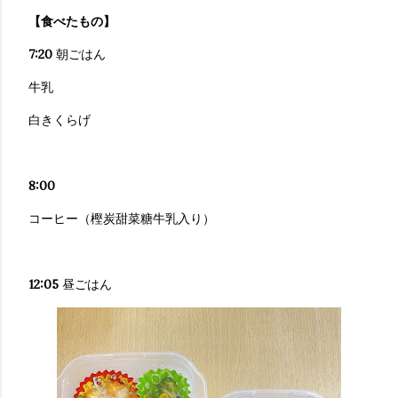
【食べたもの】
7:20
朝ごはん
牛乳
白きくらげ
8:00
コーヒー（樫炭甜菜糖牛乳入り）
12:05
昼ごはん