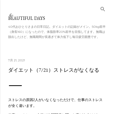
スキップしてメ
イン コンテンツ
BEAUTIFUL DAYS
に移動
40代おひとりさまの日常日記。ダイエットの記録がメイン。50kg前半
（身長160）になったので、体脂肪率20%前半を目指してます。無職は
脱出したけど、無職期間が長過ぎて体力低下し毎日疲労困憊です。
7月 21, 2021
ダイエット（7/21）ストレスがなくなる
ストレスの原因2人がいなくなっただけで、仕事のストレス
が全く違います。