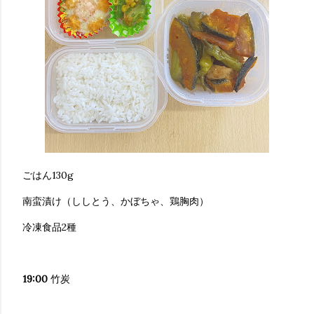
ごはん130g
南蛮漬け（ししとう、かぼちゃ、鶏胸肉）
冷凍食品2種
19:00
竹炭