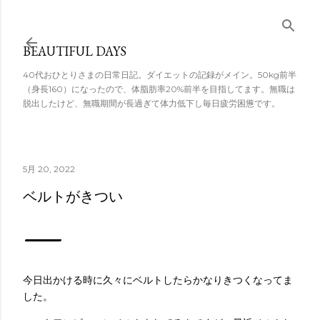
スキップしてメ
イン コンテンツ
BEAUTIFUL DAYS
に移動
40代おひとりさまの日常日記。ダイエットの記録がメイン。50kg前半
（身長160）になったので、体脂肪率20%前半を目指してます。無職は
脱出したけど、無職期間が長過ぎて体力低下し毎日疲労困憊です。
5月 20, 2022
ベルトがきつい
今日出かける時に久々にベルトしたらかなりきつくなってま
した。