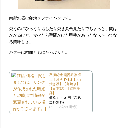
南部鉄器の卵焼きフライパンです。
焼くのにひっくり返したり焼き具合見たりでちょっと手間は
かかるけど、食べたら手間かけた甲斐があったなぁ〜ってな
る美味しさ。
バターは両面ともにたっぷりと。
及源鋳造 南部鉄器 角
玉子焼き F-141【玉子
焼き器】【卵焼き】
【日本製】【調理器
具】
価格：2970円（税込、
送料無料)
(2022/5/20時点)