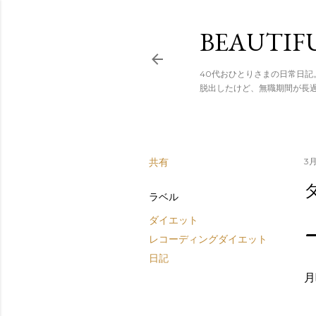
スキップし
BEAUTIF
40代おひとりさまの日常日記
脱出したけど、無職期間が長
共有
3月
ラベル
ダイエット
レコーディングダイエット
日記
月