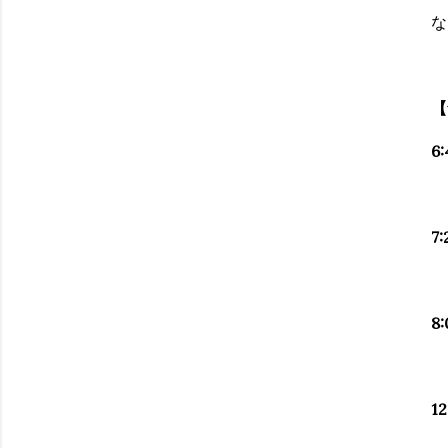
な
【
6:
7:
8:
12