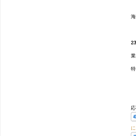
海
23
業
特
応
に