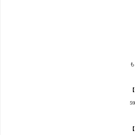
も
【
59
【