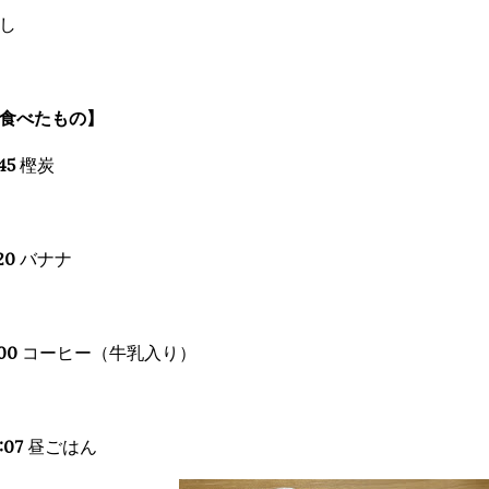
し
食べたもの】
45
樫炭
20
バナナ
00
コーヒー（牛乳入り）
:07
昼ごはん