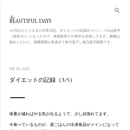
スキップしてメ
イン コンテンツ
BEAUTIFUL DAYS
に移動
40代おひとりさまの日常日記。ダイエットの記録がメイン。50kg前半
（身長160）になったので、体脂肪率20%前半を目指してます。無職は
脱出したけど、無職期間が長過ぎて体力低下し毎日疲労困憊です。
3月 05, 2021
ダイエットの記録（3/5）
体重が減ればやる気が出るようで、少し頑張れてます。
今食べているものが、昼ごはんの冷凍食品がメインになって