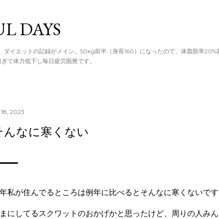
てメイン コン
UL DAYS
。ダイエットの記録がメイン。50kg前半（身長160）になったので、体脂肪率20
過ぎて体力低下し毎日疲労困憊です。
 18, 2023
そんなに寒くない
年私が住んでるところは例年に比べるとそんなに寒くないです
まにしてるスクワットのおかげかと思ったけど、周りの人みん