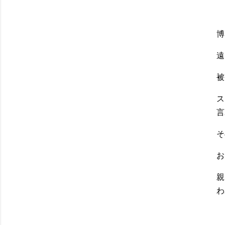
博
遠
被
ス
言
そ
お
親
わ