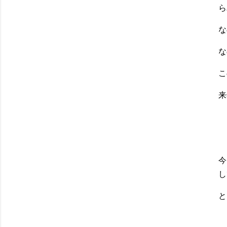
ら
な
な
こ
来
今
し
と