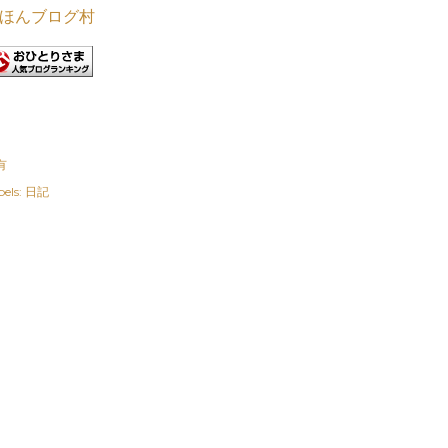
ほんブログ村
有
els:
日記