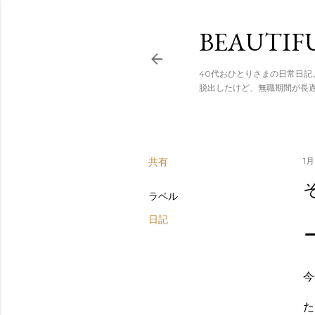
スキップし
BEAUTIF
40代おひとりさまの日常日記
脱出したけど、無職期間が長
共有
1月
ラベル
日記
今
た