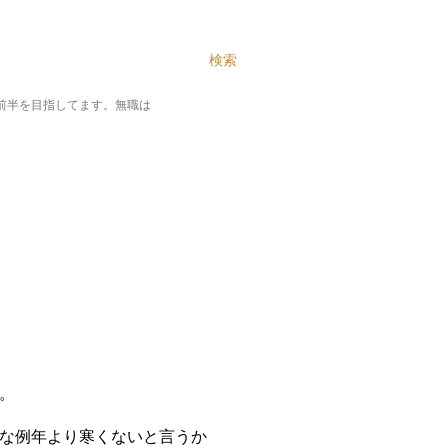
テンツに移動
検索
%前半を目指してます。無職は
。
な例年より寒くないと言うか