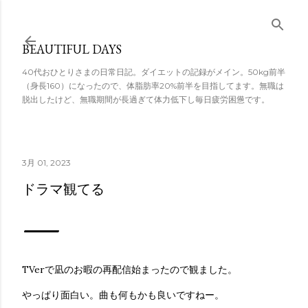
スキップしてメ
イン コンテンツ
BEAUTIFUL DAYS
に移動
40代おひとりさまの日常日記。ダイエットの記録がメイン。50kg前半
（身長160）になったので、体脂肪率20%前半を目指してます。無職は
脱出したけど、無職期間が長過ぎて体力低下し毎日疲労困憊です。
3月 01, 2023
ドラマ観てる
TVerで凪のお暇の再配信始まったので観ました。
やっぱり面白い。曲も何もかも良いですねー。