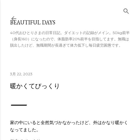
スキップしてメ
イン コンテンツ
BEAUTIFUL DAYS
に移動
40代おひとりさまの日常日記。ダイエットの記録がメイン。50kg前半
（身長160）になったので、体脂肪率20%前半を目指してます。無職は
脱出したけど、無職期間が長過ぎて体力低下し毎日疲労困憊です。
3月 22, 2023
暖かくてびっくり
家の中にいると全然気づかなかったけど、外はかなり暖かく
なってました。