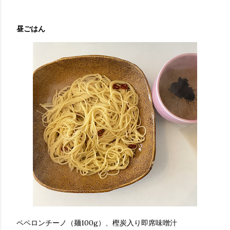
昼ごはん
ペペロンチーノ（麺100g）、樫炭入り即席味噌汁