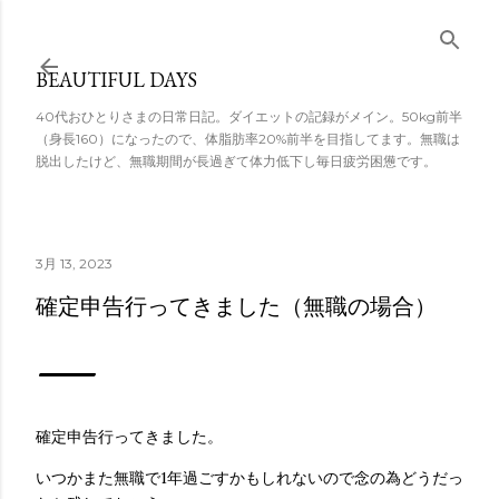
スキップしてメ
イン コンテンツ
BEAUTIFUL DAYS
に移動
40代おひとりさまの日常日記。ダイエットの記録がメイン。50kg前半
（身長160）になったので、体脂肪率20%前半を目指してます。無職は
脱出したけど、無職期間が長過ぎて体力低下し毎日疲労困憊です。
3月 13, 2023
確定申告行ってきました（無職の場合）
確定申告行ってきました。
いつかまた無職で1年過ごすかもしれないので念の為どうだっ