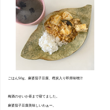
ごはん50g、麻婆茄子豆腐、樫炭入り即席味噌汁
梅酒のせいか昼まで寝てました。
麻婆茄子豆腐美味しいわぁー。