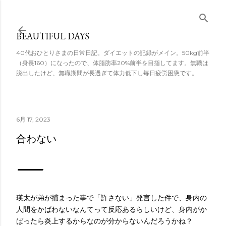
スキップしてメ
イン コンテンツ
BEAUTIFUL DAYS
に移動
40代おひとりさまの日常日記。ダイエットの記録がメイン。50kg前半
（身長160）になったので、体脂肪率20%前半を目指してます。無職は
脱出したけど、無職期間が長過ぎて体力低下し毎日疲労困憊です。
6月 17, 2023
合わない
瑛太が弟が捕まった事で「許さない」発言した件で、身内の
人間をかばわないなんてって反応あるらしいけど、身内がか
ばったら炎上するからなのが分からないんだろうかね？