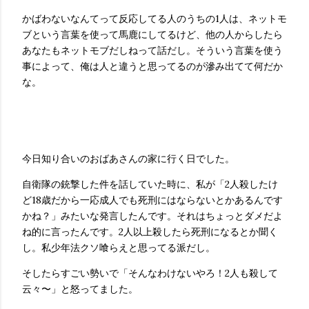
かばわないなんてって反応してる人のうちの1人は、ネットモ
ブという言葉を使って馬鹿にしてるけど、他の人からしたら
あなたもネットモブだしねって話だし。そういう言葉を使う
事によって、俺は人と違うと思ってるのが滲み出てて何だか
な。
今日知り合いのおばあさんの家に行く日でした。
自衛隊の銃撃した件を話していた時に、私が「2人殺したけ
ど18歳だから一応成人でも死刑にはならないとかあるんです
かね？」みたいな発言したんです。それはちょっとダメだよ
ね的に言ったんです。2人以上殺したら死刑になるとか聞く
し。私少年法クソ喰らえと思ってる派だし。
そしたらすごい勢いで「そんなわけないやろ！2人も殺して
云々〜」と怒ってました。