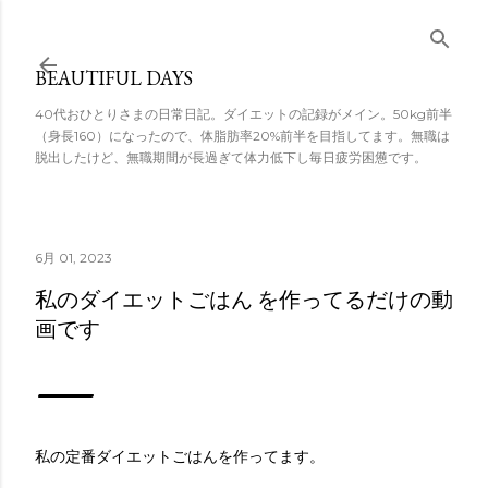
スキップしてメ
イン コンテンツ
BEAUTIFUL DAYS
に移動
40代おひとりさまの日常日記。ダイエットの記録がメイン。50kg前半
（身長160）になったので、体脂肪率20%前半を目指してます。無職は
脱出したけど、無職期間が長過ぎて体力低下し毎日疲労困憊です。
6月 01, 2023
私のダイエットごはん を作ってるだけの動
画です
私の定番ダイエットごはんを作ってます。