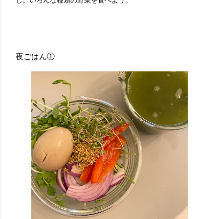
夜ごはん①