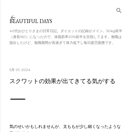
スキップしてメ
イン コンテンツ
BEAUTIFUL DAYS
に移動
40代おひとりさまの日常日記。ダイエットの記録がメイン。50kg前半
（身長160）になったので、体脂肪率20%前半を目指してます。無職は
脱出したけど、無職期間が長過ぎて体力低下し毎日疲労困憊です。
5月 01, 2024
スクワットの効果が出てきてる気がする
気のせいかもしれませんが、太ももが少し細くなったような