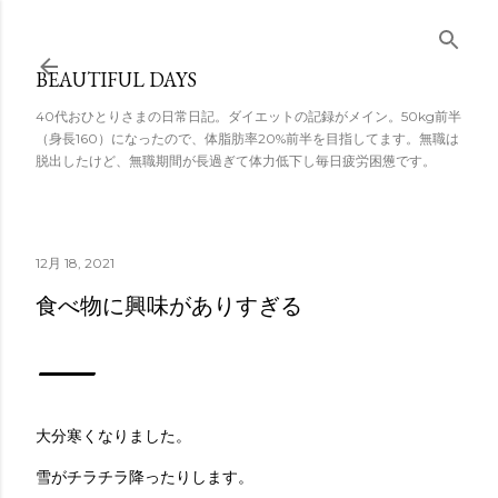
スキップしてメ
イン コンテンツ
BEAUTIFUL DAYS
に移動
40代おひとりさまの日常日記。ダイエットの記録がメイン。50kg前半
（身長160）になったので、体脂肪率20%前半を目指してます。無職は
脱出したけど、無職期間が長過ぎて体力低下し毎日疲労困憊です。
12月 18, 2021
食べ物に興味がありすぎる
大分寒くなりました。
雪がチラチラ降ったりします。