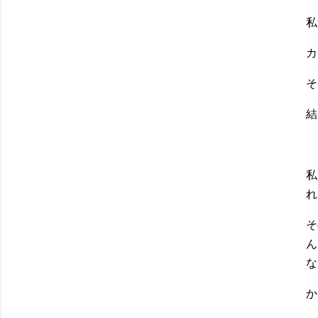
私
カ
そ
結
私
れ
そ
ん
な
か