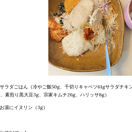
サラダごはん（冷やご飯50g、千切りキャベツ61gサラダチキ
g、素煎り黒大豆3g、宗家キムチ26g、ハリッサ8g）
お湯にイヌリン（3g）