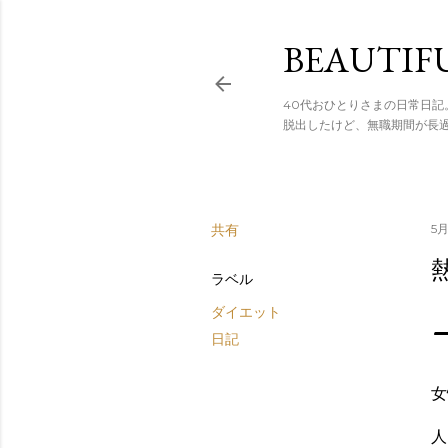
スキップし
BEAUTIF
40代おひとりさまの日常日記
脱出したけど、無職期間が長
共有
5月
ラベル
ダイエット
日記
女
人