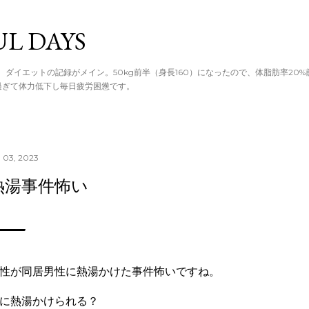
てメイン コン
UL DAYS
。ダイエットの記録がメイン。50kg前半（身長160）になったので、体脂肪率20
過ぎて体力低下し毎日疲労困憊です。
 03, 2023
熱湯事件怖い
性が同居男性に熱湯かけた事件怖いですね。
に熱湯かけられる？