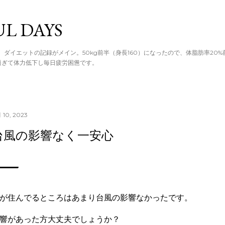
てメイン コン
UL DAYS
。ダイエットの記録がメイン。50kg前半（身長160）になったので、体脂肪率20
過ぎて体力低下し毎日疲労困憊です。
 10, 2023
台風の影響なく一安心
が住んでるところはあまり台風の影響なかったです。
響があった方大丈夫でしょうか？