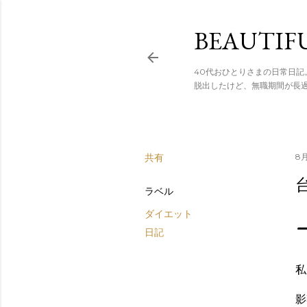
スキップし
BEAUTIF
40代おひとりさまの日常日記
脱出したけど、無職期間が長
共有
8月
ラベル
ダイエット
日記
私
影