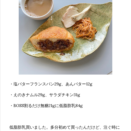
・塩バターフランスパン29g、あんバター12g
・えのきナムル29g、サラダチキン31g
・BOSS割るだけ無糖21gに低脂肪乳84g
低脂肪乳買いました。多分初めて買ったんだけど、注ぐ時に