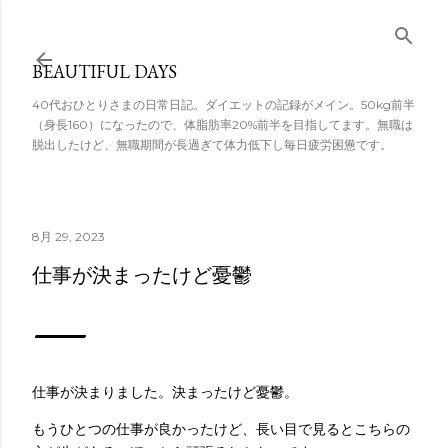
スキップしてメ
イン コンテンツ
BEAUTIFUL DAYS
に移動
40代おひとりさまの日常日記。ダイエットの記録がメイン。50kg前半
（身長160）になったので、体脂肪率20%前半を目指してます。無職は
脱出したけど、無職期間が長過ぎて体力低下し毎日疲労困憊です。
8月 29, 2023
仕事が決まったけど憂鬱
仕事が決まりました。決まったけど憂鬱。
もうひとつの仕事が良かったけど、長い目で見るとこちらの